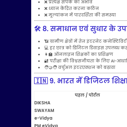
❌ प्रत्यक्ष संपर्क का अभाव
❌ ध्यान केंद्रित करना कठिन
❌ मूल्यांकन में पारदर्शिता की समस्या
🛠️
8. समाधान एवं सुधार के उ
📶 ग्रामीण क्षेत्रों में तेज़ इंटरनेट कनेक्टिविट
💻 हर छात्र को डिजिटल डिवाइस उपलब्ध क
👩‍🏫 ऑनलाइन शिक्षकों का प्रशिक्षण
🔐 परीक्षा की विश्वसनीयता के लिए AI-आध
🧑‍🤝‍🧑 वर्चुअल इंटरएक्शन को बढ़ावा
🇮🇳
9. भारत में डिजिटल शिक्
पहल / पोर्टल
DIKSHA
SWAYAM
e-Vidya
PM eVidya