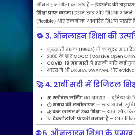
ऑनलाइन शिक्षा का अर्थ है –
इंटरनेट की सहायता 
शिक्षा प्राप्त करना।
इसमें छात्र और शिक्षक आमने-स
(flexible) और तकनीक-आधारित शिक्षण पद्धति है
🔁
3. ऑनलाइन शिक्षा की उत्प
शुरुआती दशक (1990s) में कंप्यूटर आधारित 
2000 के बाद MOOC (Massive Open Online
COVID-19 महामारी
ने इसकी गति कई गुना 
भारत में भी DIKSHA, SWAYAM, और eVidya ज
🚀
4. 21वीं सदी में डिजिटल शिक
🌍
ग्लोबल लर्निंग
का अवसर — दुनिया के किसी
⏱️
समय की लचीलापन
— छात्र अपनी सुविध
💰
कम लागत में उच्च शिक्षा
— यात्रा और कित
💡
टेक्नोलॉजी फ्रेंडली बनाता है
— छात्र डिजि
🌐
5. ऑनलाइन शिक्षा के प्रमुख