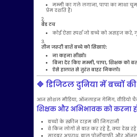
मम्मी का गले लगाना, पापा का माथा चूमना
प्रेम दर्शाते हैं।
बैड टच
कोई ऐसा स्पर्श जो बच्चे को असहज करे, ग
तीन जरूरी बातें बच्चे को सिखाएं:
ना कहना सीखो।
बिना देर किए मम्मी, पापा, शिक्षक को ब
ऐसे हालात से तुरंत बाहर निकलो।
🔷 डिजिटल दुनिया में बच्चों की 
आज सोशल मीडिया, ऑनलाइन गेमिंग, वीडियो चैट जै
शिक्षक और अभिभावक को करना ह
बच्चों के स्क्रीन टाइम की निगरानी
वे किन लोगों से बात कर रहे हैं, क्या देख रहे ह
साइबर अपराध, बाल पोर्नोग्राफी, और ऑनलाइन