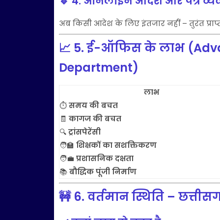
🔹 4.
ऑनलाइन आदेश और पत्र व्य
अब किसी आदेश के लिए इंतजार नहीं – तुरंत प्राप्त
📈
5. ई-ऑफिस के लाभ (Adva
Department)
लाभ
⏱️
समय की बचत
🧾
कागज की बचत
🔍
ट्रांसपेरेंसी
🧑‍🏫
शिक्षकों का सशक्तिकरण
🧑‍💼
प्रशासनिक दक्षता
📚
बौद्धिक पूंजी निर्माण
🚧
6. वर्तमान स्थिति – छत्तीस