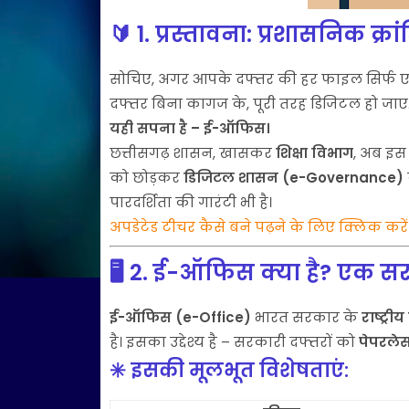
🔰
1. प्रस्तावना: प्रशासनिक क्र
सोचिए, अगर आपके दफ्तर की हर फाइल सिर्फ एक 
दफ्तर बिना कागज के, पूरी तरह डिजिटल हो जाए.
यही सपना है – ई-ऑफिस।
छत्तीसगढ़ शासन, खासकर
शिक्षा विभाग
, अब इस 
को छोड़कर
डिजिटल शासन (e-Governance)
पारदर्शिता की गारंटी भी है।
अपडेटेड टीचर कैसे बने पढ़ने के लिए क्लिक करें
🖥️
2. ई-ऑफिस क्या है? एक 
ई-ऑफिस (e-Office)
भारत सरकार के
राष्ट्री
है। इसका उद्देश्य है – सरकारी दफ्तरों को
पेपरलेस,
✳️ इसकी मूलभूत विशेषताएं: