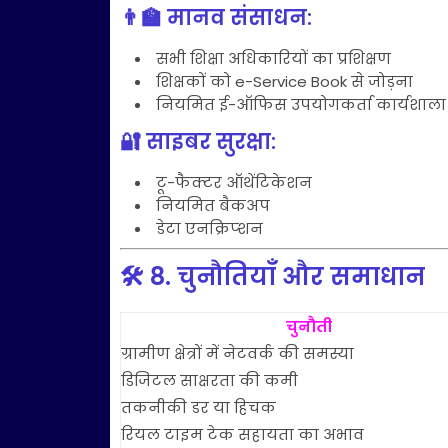
👨‍🏫 मानव संसाधन:
सभी शिक्षा अधिकारियों का प्रशिक्षण
शिक्षकों को e-Service Book से जोड़ना
नियमित ई-ऑफिस उपयोगकर्ता कार्यशाला
🔐 साइबर सुरक्षा:
टू-फैक्टर ऑथेंटिकेशन
नियमित बैकअप
डेटा एनक्रिप्शन
🛠️
8. चुनौतियाँ और समाधान
चुनौती
ग्रामीण क्षेत्रों में नेटवर्क की समस्या
डिजिटल साक्षरता की कमी
तकनीकी डर या हिचक
रियल टाइम टेक सहायता का अभाव