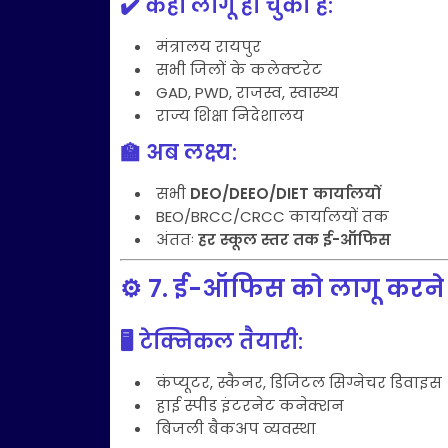
✔️ कहां लागू हो चुका है:
मंत्रालय रायपुर
सभी जिलों के कलेक्टरेट
GAD, PWD, राजस्व, स्वास्थ्य
राज्य शिक्षा निदेशालय
🏫 अब लक्ष्य:
सभी
DEO/DEEO/DIET कार्यालयों
BEO/BRCC/CRCC कार्यालयों तक
अंततः
हर स्कूल स्तर तक ई-ऑफिस
⚙️
7. ई-ऑफिस को लागू करने की
🖥️ टेक्निकल तैयारी:
कंप्यूटर, स्कैनर, डिजिटल सिग्नेचर डिवाइस
हाई स्पीड इंटरनेट कनेक्शन
बिजली बैकअप व्यवस्था