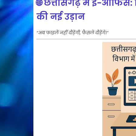
🌐
छत्तीसगढ़ में ई-ऑफिस:
की नई उड़ान
“अब फाइलें नहीं दौड़ेंगी, फैसले दौड़ेंगे।”