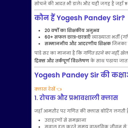
सोचने की आदत भी डाले। और यही जगह है जहाँ
Y
कौन हैं Yogesh Pandey Sir?
20 वर्षों का शिक्षकीय अनुभव
60+ सफल छात्र-छात्राएँ
व्याख्याता भर्ती (
सम्माननीय और आदरणीय शिक्षक
जिनका न
पांडे सर का मानना है कि
गणित डरने का नहीं, खेल
ट्रिक्स और तर्कपूर्ण विश्लेषण
के साथ पढ़ाया जाता 
Yogesh Pandey Sir की कक्षा
क्लास देखें 👈
1. रोचक और प्रभावशाली क्लास
जहाँ आमतौर पर गणित की क्लास बोरिंग लगती है, वहीं 
उदाहरणों से समझाना
सवाल हल करते समय वास्तविक जीवन से 