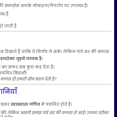
र की क्लासेस आपके मोबाइल/लैपटॉप पर उपलब्ध हैं।
ध हैं
ो जाती है
्लास दिखाते हैं ताकि वे निर्णय ले सकें। लेकिन पांडे सर की क्लास
डायरेक्ट जुड़ने लायक है
।
 का सफर सब कुछ कह देता है।
नित विद्यार्थी।
 क्लास ही हमारी सोच बदल देती है।”
ानियाँ
 पढ़कर
व्याख्याता गणित
में चयनित होते हैं।
ाई की, लेकिन असली समझ पांडे सर की क्लास से आई। उनका तरीका