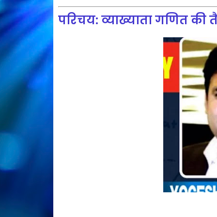
परिचय: व्याख्याता गणित की तैया