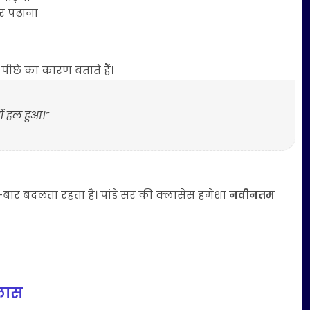
र पढ़ाना
ीछे का कारण बताते हैं।
ं हल हुआ।”
र-बार बदलता रहता है। पांडे सर की क्लासेस हमेशा
नवीनतम
लास