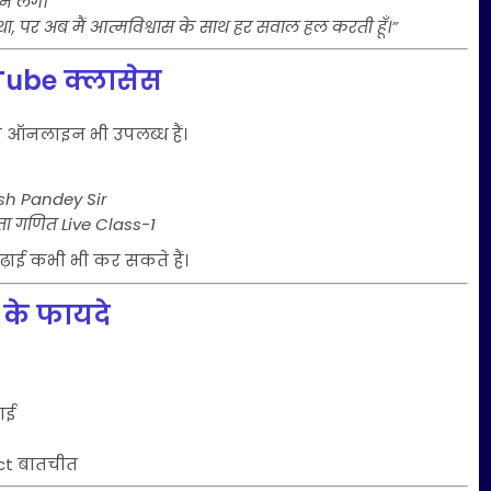
े लगे।”
ा, पर अब मैं आत्मविश्वास के साथ हर सवाल हल करती हूँ।”
Tube क्लासेस
ि ऑनलाइन भी उपलब्ध हैं।
sh Pandey Sir
ा गणित Live Class-1
पढ़ाई कभी भी कर सकते हैं।
 के फायदे
़ाई
ect बातचीत