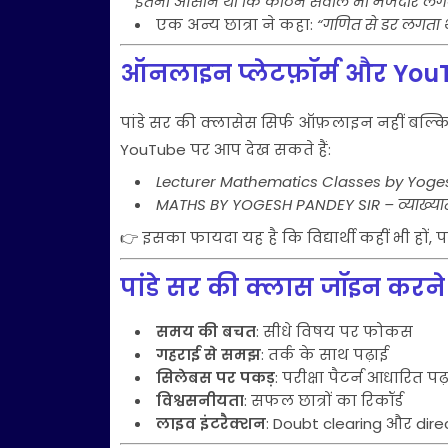
इतना आसान था कि कठिन सवाल भी मजेदार लगन
एक अन्य छात्रा ने कहा:
“गणित से डर लगता थ
ऑनलाइन प्लेटफ़ॉर्म और You
पांडे सर की क्लासेस सिर्फ ऑफ़लाइन नहीं बल्क
YouTube पर आप देख सकते हैं:
Lecturer Mathematics Classes by Yoge
MATHS BY YOGESH PANDEY SIR – व्याख्यात
👉 इसका फायदा यह है कि विद्यार्थी कहीं भी हों, 
पांडे सर की क्लास जॉइन करने
समय की बचत
: सीधे विषय पर फोकस
गहराई से समझ
: तर्क के साथ पढ़ाई
सिलेबस पर पकड़
: परीक्षा पैटर्न आधारित पढ
विश्वसनीयता
: सफल छात्रों का रिकॉर्ड
लाइव इंटरैक्शन
: Doubt clearing और dir