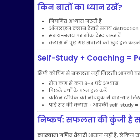
किन बातों का ध्यान रखें?
नियमित अभ्यास जरूरी है
ऑनलाइन क्लास देखते समय distraction से
समय-समय पर मॉक टेस्ट जरूर दें
क्लास में पूछे गए सवालों को खुद हल करने
Self-Study + Coaching = P
सिर्फ कोचिंग से सफलता नहीं मिलती। आपको घ
रोज़ कम से कम 3–4 घंटे अभ्यास
पिछले वर्षों के प्रश्न हल करें
कठिन टॉपिक को नोटबुक में बार-बार लि
पांडे सर की क्लास + आपकी self-study =
निष्कर्ष: सफलता की कुंजी है स
व्याख्याता गणित तैयारी
आसान नहीं है, लेकिन स