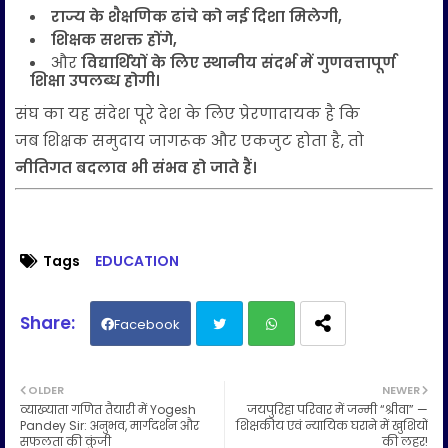
राज्य के शैक्षणिक ढांचे को नई दिशा मिलेगी,
शिक्षक सशक्त होंगे,
और
विद्यार्थियों के लिए स्थानीय संदर्भ में गुणवत्तापूर्ण
शिक्षा उपलब्ध होगी।
संघ का यह संदेश पूरे देश के लिए प्रेरणादायक है कि
जब शिक्षक समुदाय जागरूक और एकजुट होता है, तो
नीतिगत बदलाव भी संभव हो जाते हैं।
Tags
EDUCATION
Facebook
Twit
Wh
OLDER
NEWER
व्याख्याता गणित तैयारी में Yogesh
जयपुरिहा परिवार में जन्मी “श्रीवा” —
ter
ats
Pandey Sir: अनुभव, मार्गदर्शन और
शिक्षकीय एवं न्यायिक घराने में खुशियों
सफलता की कुंजी
की लहर!